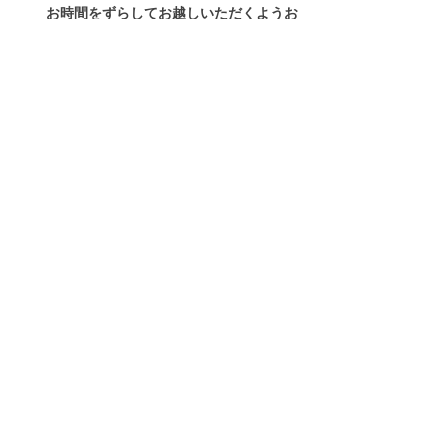
お時間をずらしてお越しいただくようお
願いする場合がございます
路上駐車や近隣敷地内への無断駐車はご
遠慮ください
ご来店前に混雑状況を確認されたい場合は、
お電話にてお気軽にご連絡ください。
086-289-6840
近隣の皆さまのご理解とご協力のおかげで、
今回の展示もゆったりと、自由にご覧いただ
けるかたちに整えることができました。
「竹とおでかけ」展は、**4/26（金）〜
29（月祝）**の4日間開催です。